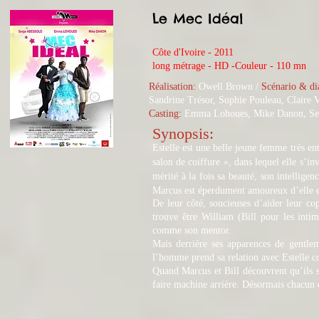
Le Mec Idéal
Côte d'Ivoire - 2011
long métrage - HD -Couleur - 110 mn
Réalisation:
Owell Brown /
Scénario & di
Sandrine Trésor, Sophie Pouleau, Claire 
Casting:
Emma Lohoues, Mike Danon, Ser
Synopsis:
Estelle est une belle jeune femme très ent
salon de coiffure », dans lequel elle s’i
mérité à la fois sa beauté, son intellige
Marcus est éperdument amoureux d’elle et 
De leur côté, soucieuses d’aider leur co
trouve être William (Bill pour les intim
comme son mentor.
Mais derrière ses apparences de gentle
l’homme prend sa relation avec Estelle 
Quand Marcus et Bill découvrent qu’ils s
faire machine arrière. Désormais chacun d