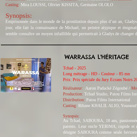
Casting:
Mira LOUSSI, Olivier KISSITA, Germaine OLOLO
Synopsis:
Emprisonnée dans le monde de la prostitution depuis plus d’un an, Gladys
jour, elle fait la connaissance de Michael, un peintre atypique et énigm
semble connaître un moyen infaillible qui permettrait à Gladys de changer
WARRASSA L'HÉRITAGE
Tchad - 2025
Long métrage - HD - Couleur - 85 mn
Prix: Prix spéciale du Jury Ecrans Noirs 2
Réalisateur:
Aaron Padacké Zégoubé
/
Mo
Production:
Tchad Studio, Patou Films Int
Distribution:
Patou Films International
Casting:
Rihane KHALIL ALIO, Youssou
Synopsis:
Au Tchad, SABOURA, 18 ans, passionnée 
parents. Leur oncle YERIMA, cupide et ma
désigne SABOURA comme seule héritièr