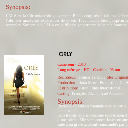
Synopsis:
LALA est la fille unique du gouverneur. Elle a vingt ans et fait tout le bo
l’abri des mauvaises expériences de la vie. Tout marche bien, jusqu’au 
scrupules. Sachant que LALA est la fille du gouverneur, le couple fomente u
ORLY
Cameroun - 2018
Long métrage - HD - Couleur - 93 mn
Réalisateur:
Francis Tene.K
/
Idée Original
Production:
Linda Menfo Production, CinéG
Distribution:
Patou Films International
Casting:
Françoise Akane, Axel Abessolo
Synopsis:
Roxanne vit seule à Yaoundé avec sa petite s
bonne santé.
Sans travail, elle se prostitue sous le nom
d’une soirée. Elle y rencontre James un anc
suite à un grave accident commandité par u