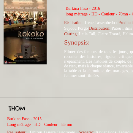
Burkina Faso - 2016
long métrage - HD - Couleur - 70mn -
Réalisation:
Irène Tassembedo /
Product
Seydou Porgo
Distribution:
Patou Films 
Casting:
Leila Tall, Claire Traoré, Hali
Synopsis:
Filmer des femmes de tous les jours, qu
raconter des histoires, rigoler, critiqu
s’épanchent. Les histoires de couple, de 
de rien, mais à chaque séance, invariable
la table et la chronique des mariages, b
femmes sont filmées.
THOM
Burkina Faso - 2015
Long métrage - HD - Couleur - 85 mn
Réalisateur:
Tahirou Tasséré Ouedraogo
/
Scénario:
Xavier Pons, Tahirou