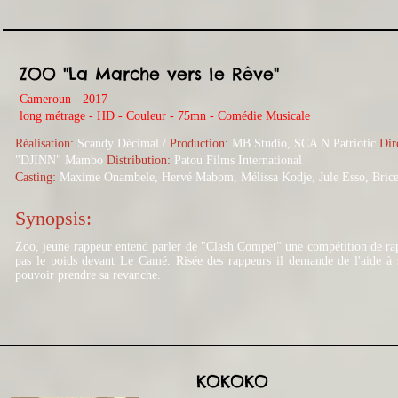
ZOO "La Marche vers le Rêve"
Cameroun - 2017
long métrage - HD - Couleur - 75mn - Comédie Musicale
Réalisation:
Scandy Décimal /
Production:
MB Studio, SCA N Patriotic
Dir
"DJINN" Mambo
Distribution:
Patou Films International
Casting:
Maxime Onambele, Hervé Mabom, Mélissa Kodje, Jule Esso, Bric
Synopsis:
Zoo, jeune rappeur entend parler de "Clash Compet" une compétition de rap. I
pas le poids devant Le Camé. Risée des rappeurs il demande de l'aide à
pouvoir prendre sa revanche.
KOKOKO