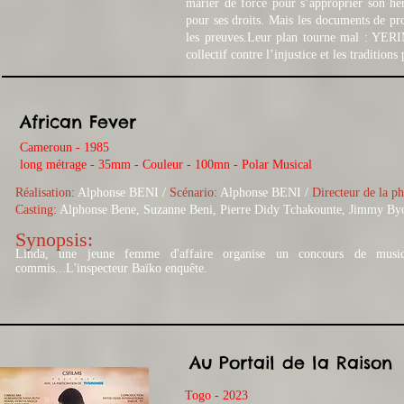
marier de force pour s’approprier son hér
pour ses droits. Mais les documents de pr
les preuves.
Leur plan tourne mal : YERI
collectif contre l’injustice et les traditions 
African Fever
Cameroun - 1985
long métrage - 35mm - Couleur - 100mn - Polar Musical
Réalisation:
Alphonse BENI /
Scénario:
Alphonse BENI /
Directeur de la p
Casting:
Alphonse Bene, Suzanne Beni, Pierre Didy Tchakounte, Jimmy 
Synopsis:
Linda, une jeune femme d'affaire organise un concours de musiq
commis...L'inspecteur Baïko enquête.
Au Portail de la Raison
Togo - 2023