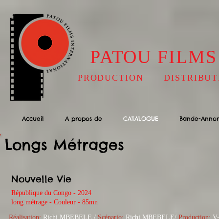
PATOU FILMS
PRODUCTION DISTRIBUT
Accueil
A propos de
CATALOGUE
Bande-Anno
Longs Métrages
Nouvelle Vie
République du Congo - 2024
long métrage - Couleur - 85mn
Réalisation:
Richi MBEBELE /
Scénario:
Richi MBEBELE/
Production:
V-