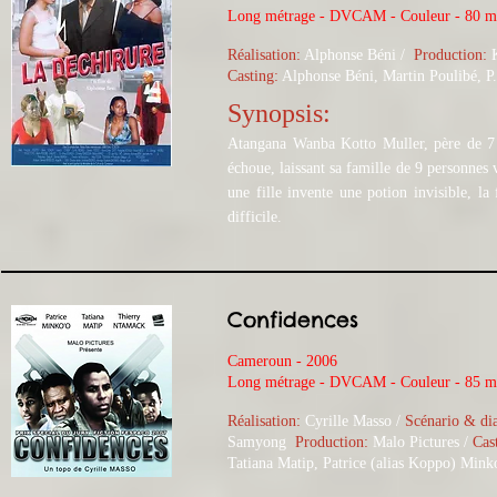
Long métrage - DVCAM - Couleur - 80 
Réalisation:
Alphonse Béni /
Production:
Casting:
Alphonse Béni, Martin Poulibé, P
Synopsis:
Atangana Wanba Kotto Muller, père de 7 e
échoue, laissant sa famille de 9 personne
une fille invente une potion invisible, la
difficile.
Confidences
Cameroun - 2006
Long métrage - DVCAM - Couleur - 85 
Réalisation:
Cyrille Masso /
Scénario & di
Samyong
Production:
Malo Pictures
/
Cas
Tatiana Matip, Patrice (alias Koppo) Min