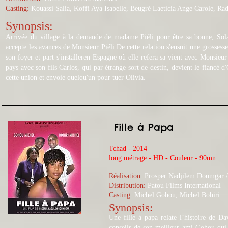
Casting:
Kouassi Salia, Koffi Aya Isabelle, Beugré Laeticia Ange Carole, Rad
Synopsis:
Arrivée du village à la demande de madame Piéli pour être sa bonne, Solan
accepte les avances de Monsieur Piéli.De cette relation s'ensuit une grossess
son foyer et part s'installeren Espagne où elle refera sa vient avec Monsieu
pays avec son fils Carlos, qui par étrange sort de destin, devient le fiancé 
cette union et envoie quelqu'un pour tuer Olivia.
Fille à Papa
Tchad - 2014
long métrage - HD - Couleur - 90mn
Réalisation:
Prosper Nadjilem Doumgar 
Distribution:
Patou Films International
Casting:
Michel Gohou, Michel Bohiri
Synopsis:
Une fille à papa relate l’histoire de Da
conseils de son meilleur ami Gohou qui l