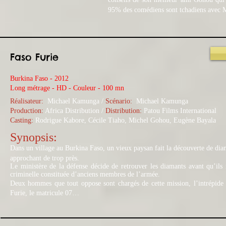
95% des comédiens sont tchadiens avec M
Faso Furie
Burkina Faso - 2012
Long métrage - HD - Couleur - 100 mn
Réalisateur:
Michael Kamunga
/
Scénario:
Michael Kamunga
Production:
Africa Distribution
/
Distribution:
Patou Films International
Casting:
Rodrigue Kabore, Cécile Tiaho, Michel Gohou, Eugène Bayala
Synopsis:
Dans un village au Burkina Faso, un vieux paysan fait la découverte de diam
approchant de trop près.
Le ministère de la défense décide de retrouver les diamants avant qu’ils
criminelle constituée d’anciens membres de l’armée.
Deux hommes que tout oppose sont chargés de cette mission, l’intrépide 
Furie, le matricule 07…