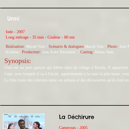
Unni
Inde - 2007
Long métrage - 35 mm - Couleur - 80 mn
Réalisation:
Murali Nair /
Scénario & dialogues:
Murali Nair /
Photo:
Jean-
Krishna
/
Producteur:
Jean Roké Patoudem
/
Casting:
Jishnu Vasu
Synopsis:
Unni est un petit garçon qui habite dans un village à Kerala. Il appartien
Gopi, avec lesquels il va à l'école, appartiennent à la caste la plus basse, c
Le film traite des relations entre ces enfants et des découvertes qu'ils font 
La Déchirure
Cameroun - 2005