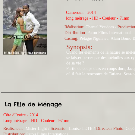
Cameroun - 2014
long métrage - HD - Couleur - 71mn
Réalisation:
Chantal Youdom /
Productio
Distribution:
Patou Films International
Casting:
Pélagie Nguiateu, Alain Bomo
Synopsis:
Quand les éléments de la nature se mêlent
se laisser bercer par des mélodies aux r
de sa vie ?
Partie de coups durs en coups durs, Jac
où il fait la rencontre de Tatiana. Sera-t
La Fille de Ménage
Côte d'Ivoire - 2014
Long métrage - HD - Couleur - 97 mn
Réalisateur:
Mister Light
/
Scénario:
Louise TETE
​ /
Directeur Photo:
Copé
Distribution:
Patou Films International