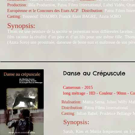
Production:
Bila Production, Patou Films International, Label Vidéo, Oran
Européenne et le Concours des Etats ACP
/
Distribution:
Patou Films Inter
Casting:
Youssouf DJAORO, Franck Alain BAGRE, Azata SORO
Synopsis:
Thom est une peinture de la société se présentant sous différentes facettes :
film raconte la rivalité d’un père et d’un fils pour une même fille. T
(Azata Soro) une prostituée, danseuse de boite nuit et maîtresse de son pèr
Danse au Crépuscule
Cameroun - 2015
long métrage - HD - Couleur - 90mn - C
Réalisation:
Mattia Serna, Julien Willy Ma
Distribution:
Patou Films International
Casting:
Julian Bahel, Prudence Bellange 
Synopsis:
Sarah, Kim et Mattia fréquentent un Lyc