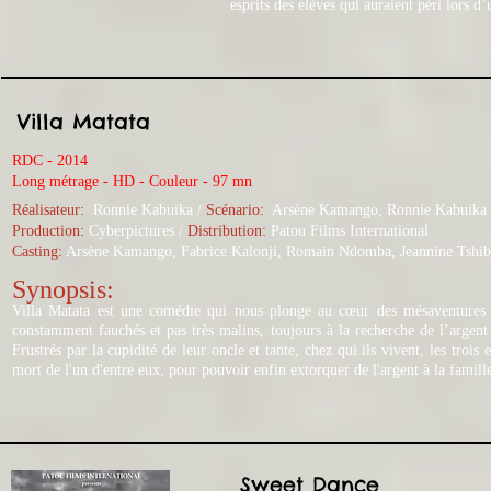
esprits des élèves qui auraient péri lors
Villa Matata
RDC - 2014
Long métrage - HD - Couleur - 97 mn
Réalisateur:
Ronnie Kabuika
/
Scénario:
Arsène Kamango, Ronnie Kabuika
​
Production:
Cyberpictures /
Distribution:
Patou Films International
Casting:
Arsène Kamango, Fabrice Kalonji, Romain Ndomba, Jeannine Tshib
Synopsis:
Villa Matata est une comédie qui nous plonge au cœur des mésaventures 
constamment fauchés et pas très malins, toujours à la recherche de l’argent 
Frustrés par la cupidité de leur oncle et tante, chez qui ils vivent, les trois
mort de l'un d'entre eux, pour pouvoir enfin extorquer de l'argent à la famil
Sweet Dance