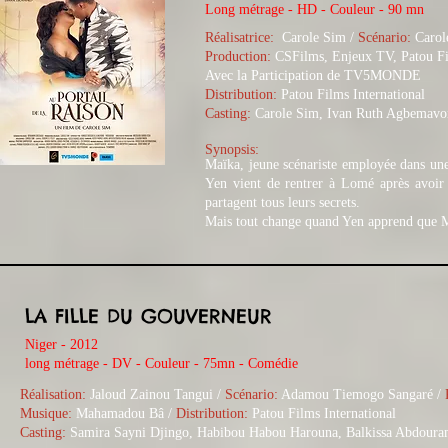
Long métrage - HD - Couleur - 90 mn
Réalisatrice:
Carole Sim
/
Scénario:
Carol
Production:
CSFilms, Enjeux TV, Patou Fil
Avec la Participation de TV5MONDE
Distribution:
Patou Films International
Casting:
Carole Sim, Ivan Ruth Agbemavo
Synopsis:
Maïka, jeune scénariste employée dans un
Yen vient de rentrer à Lomé après avoir 
partagent tous leurs secrets.
Mais tout change quand Yen apprend que Ma
LA FILLE DU GOUVERNEUR
Niger - 2012
long métrage - DV - Couleur - 75mn - Comédie
Réalisation:
Jaloud Zainou Tangui /
Scénario:
Adamou Tiemogo Sangaré /
Musique:
Mahamadou Bâ /
Distribution:
Patou Films International
Casting:
Samira Sayni Djingo, Habibou Habou Harouna, Balkissa Abdoura