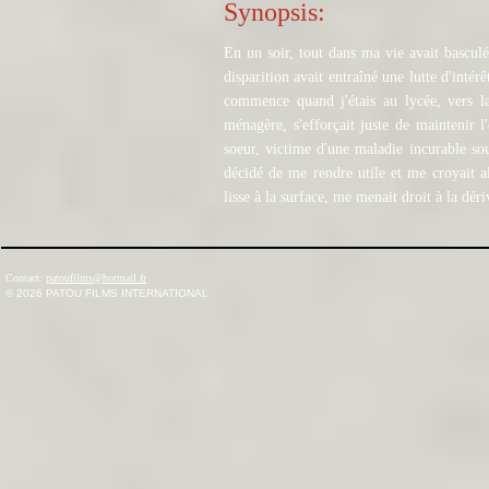
Synopsis:
En un soir, tout dans ma vie avait bascul
disparition avait entraîné une lutte d'intér
commence quand j'étais au lycée, vers 
ménagère, s'efforçait juste de maintenir 
soeur, victime d'une maladie incurable souf
décidé de me rendre utile et me croyait al
lisse à la surface, me menait droit à la déri
Contact:
patoufilms@hotmail.fr
© 2026
PATOU FILMS INTERNATIONAL