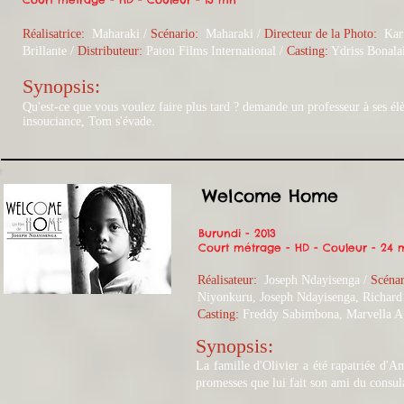
Réalisatrice:
Maharaki /
Scénario:
Maharaki
/
Directeur de la Photo:
Karin
Brillante /
Distributeur:
Patou Films International /
Casting:
Ydriss Bonala
Synopsis:​​
Qu'est-ce que vous voulez faire plus tard ? demande un professeur à ses él
insouciance, Tom s'évade.
Welcome Home
Burundi - 2013
Court métrage - HD - Couleur - 24 
Réalisateur:
Joseph Ndayisenga /
Scénar
Niyonkuru, Joseph Ndayisenga, Richar
Casting:
Freddy Sabimbona, Marvella 
Synopsis:​
La famille d'Olivier a été rapatriée d'A
promesses que lui fait son ami du consula