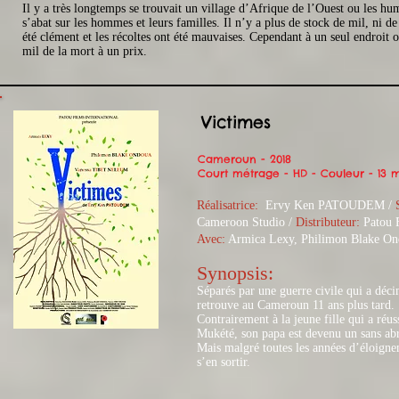
Il y a très longtemps se trouvait un village d’Afrique de l’Ouest ou les h
s’abat sur les hommes et leurs familles. Il n’y a plus de stock de mil, ni de
été clément et les récoltes ont été mauvaises. Cependant à un seul endroit 
mil de la mort à un prix.
Victimes
Cameroun - 2018
Court métrage - HD - Couleur - 13 
Réalisatrice:
Ervy Ken PATOUDEM /
Cameroon Studio /
Distributeur:
Patou F
Avec:
Armica Lexy, Philimon Blake On
Synopsis:​
Séparés par une guerre civile qui a déc
retrouve au Cameroun 11 ans plus tard.
Contrairement à la jeune fille qui a réu
Mukété, son papa est devenu un sans abr
Mais malgré toutes les années d’éloignem
s’en sortir.