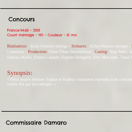
Concours
France/Mali - 2013
Court métrage - HD - Couleur - 15 mn
Réalisatrice:
Aïcha Ouattara nkongo /
Scénario:
Aïcha Ouattara nkongo
/
Carpentier /
Production:
Patou Films International /
Casting:
Nina Mélo, A
Sabrina Maillé, Emma Lalande,Virginie Delagnier, Eric Moscardo, Tania A
Synopsis:​​
« Deux jeunes femmes Sophie et Kadhija souhaitent répondre à un concours
réalité fini par les rattraper. »
Commissaire Damaro