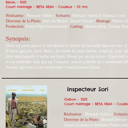
Bénin - 2012
Court métrage - BETA NUM - Couleur - 52 mn
Réalisateur:
Mamady Sidibe /
Scénario:
Mamady Sidibe et Thomas Luntz
Directeur de la Photo:
Marc de Backer, Daniel Barrau​ /
Montage:
Marion Da
Production:
Patou Films International /
Casting:
Makéna Diop, Nadège Beaus
Synopsis:
Diouf un jeune garçon d’une dizaine d’années vit en bande dans les rues
d’autres garçons, dont Bami ; ils vivent de petits larcins, jusqu’au jour 
forêt dans laquelle il cache son butin. Blessé par un des tueurs il parvie
et son assistante sont mis sur l’enquête, sous le contrôle du Commissaire D
Pendant que ceux-ci les recherchent frénétiquement Diouf.
Inspecteur Sori
Gabon - 2012
Court métrage - BETA NUM - Coule
Réalisateur:
Mamady Sidibe /
Scénari
Directeur de la Photo:
Roland Duboze (G
Cenaci (Gabon) et Adelaïde Productions