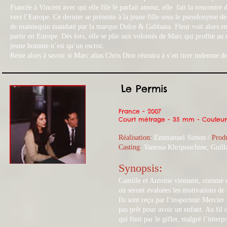
Fiancée à Vincent avec qui elle file le parfait amour, elle fait la rencontre
vers l’Europe. Ce dernier se présente à la jeune fille sous le pseudonyme de
de mannequin mandaté par la marque Dolce & Gabbana. Fleur voit alors en c
partir en Europe. Dès lors, elle se plie aux volontés de Marc qui profite au
jeune homme n’est qu’un escroc.
Reste alors à savoir si Marc alias Chris Dior réussira à s’en tirer indemne de
Le Permis
France - 2007
Court métrage - 35 mm - Couleur 
Réalisation:
Emmanuel Simon /
Produ
Casting:
Vanessa Khripouchine, Guill
Synopsis:
Camille et Antoine viennent, comme un
où seront évaluées les motivations de 
Ils sont reçu par l’inspecteur Mercier
pas prêt pour avoir un enfant. Au fil
qui finit par le gifler, malgré l’inter