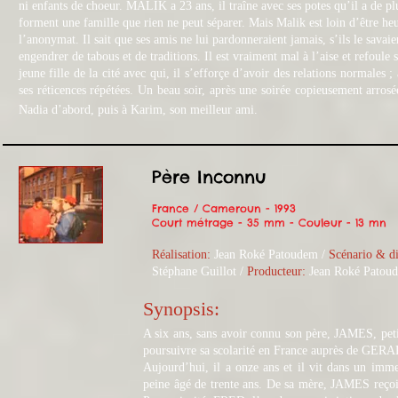
ni enfants de choeur. MALIK a 23 ans, il traîne avec ses potes qu’il a de p
forment
une famille que rien ne peut séparer. Mais Malik est loin d’être he
l’anonymat. Il sait que ses amis ne lui pardonneraient jamais, s’ils le savaie
engendrer de tabous et de traditions. Il est vraiment mal à l’aise et refoule
jeune fille de la cité avec qui, il s’efforçe d’avoir des relations normales
ses réticences répétées. Un beau soir, après une soirée copieusement arrosée
Nadia d’abord, puis à Karim, son meilleur ami.
Père Inconnu
France / Cameroun - 1993
Court métrage - 35 mm - Couleur - 13 mn
Réalisation:
Jean Roké Patoudem /
Scénario & di
Stéphane Guillot /
Producteur:
Jean Roké Patou
Synopsis:
A six ans, sans avoir connu son père, JAMES, pe
poursuivre sa scolarité en France auprès de GERAR
Aujourd’hui, il a onze ans et il vit dans un imme
peine âgé de trente ans. De sa mère, JAMES reçoit 