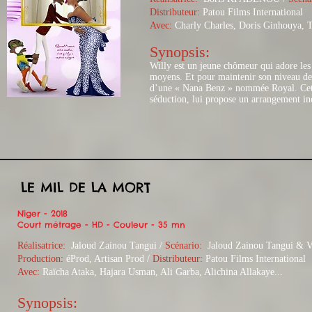
Distributeur:
Patou Films International
Avec:
Charly Charles, Doris Ginhouya, 
Synopsis:​
Willy est un jeune chômeur qui adore les
moyens. Et pour maintenir son niveau de v
d’une « Nana Benz » nommée Royal. Cette 
séduction, lui propose un arrangement inc
LE MIL DE LA MORT
Niger - 2018
Court métrage - HD - Couleur - 35 mn
Réalisatrice:
Jaloud Zainou Tangui /
Scénario:
Jaloud Zainou Tangui & Vi
Production:
éProd, Artisan Prod /
Distributeur:
Patou Films International
Avec:
Raïcha Ataka, Hajara Usman, Ali Garba, Alichina Allakaye...
Synopsis:​​