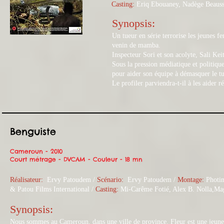
Casting:
Eriq Ebouaney, Nadège Beauss
Synopsis:​
Un tueur en série terrorise les jeunes 
venin de mamba.
Inspecteur Sori et son acolyte, Sali Kei
Sous la pression médiatique et politique
pour aider son équipe à démasquer le tu
Le profiler parviendra-t-il à les aider r
Benguiste
Cameroun - 2010
Court métrage - DVCAM - Couleur - 18 mn
Réalisateur:
Ervy Patoudem /
Scénario:
Ervy Patoudem /
Montage:
Photin
& Patou Films International /
Casting:
Mi-Carême Fotié, Alex B. Nolla,Ma
Synopsis:​
Nous sommes au Cameroun, dans une ville de province. Fleur est une jeune e