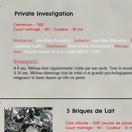
Private Investigation
Cameroun - 2017
Court métrage - HD - Couleur - 13 mn
Réalisatrice:
Jean Roke Patoudem /
Scénario:
Jean Roke PAtoudem
/
Cameroon Studio /
Distributeur:
Patou Films International /
Musique:
D
Avec:
Armelle Sandra NGA et Joseph MOUETCHO
Synopsis:​​
A 8 ans, Mélissa était régulièrement violée par son oncle. Tout le mond
A 10 ans, Mélissa déménage loin de celui-ci et grandit psychologiquemen
vengeance le hante depuis qu’elle est petite.
5 Briques de Lait
Côte d'Ivoire - 2015 (année de produ
Court métrage - HD - Couleur - 15 