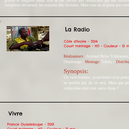
grande
et élégante jeune fille se fait inviter aux restaurants par des homme
complices dévalisent les maisons des victimes. Mais tous ne se passe pas c
La Radio
Côte d'Ivoire - 2014
Court métrage - HD - Couleur - 15 
Réalisateurs:
Armand Brice Tchikamen, 
Ouedraogo / ​
Montage:
Tchiky /
Distribu
Synopsis:​
Un vieil homme, propriétaire d'un poste t
ne semble pas de cet avis. Mais que peu
recherchée était tout autre chose ?
Vivre
France Guadeloupe - 2013
Court métrage - HD - Couleur - 13 mn