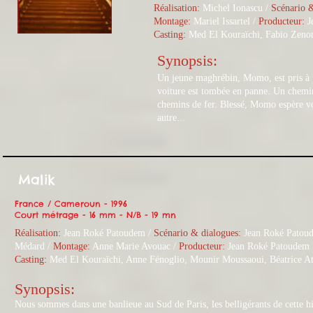
Réalisation:
Michel Ionascu /
Scénario &
Montage:
Mariel Issartel /
Producteur:
J
Casting:
Med El Kouraïchi, Fabio Zenon
Synopsis:
Un jeune maghrébin, Momo, est pris à pa
voiture est tombée en panne. Un chemin
chemins de fer. Blessé, Momo espère voi
autre...
Malik
France / Cameroun - 1996
Court métrage - 16 mm - N/B - 19 mn
Réalisation:
Jean Roké Patoudem /
Scénario & dialogues:
Jean Roké Patou
Médard /
Montage:
Anne Marie Avouac /
Producteur:
Jean Roké Patoudem 
Casting:
Med El Kouraïchi, Anne Fénoglio, Mounir Moussaoui, Béatrice At
Synopsis:
Nous sommes dans une banlieue au Sud de Paris, les belligérants de cette hi