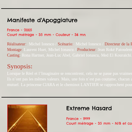
Manifeste d'Apoggiature
France - 2005
Court métrage - 35 mm - Couleur - 36 mn
Réalisateur:
Michel Ionesco /
Scénario:
Michel Ionesco
/
Directeur de la 
Montage:
Laurent Huet, Michel Ionascu /
Producteur:
Jean Roké Patoude
Casting:
Rona Hartner, Jean-Luc Abel, Gabriel Ionascu, Med El Kouraïchi
Synopsis:​
Lorsque le Réel et l’Imaginaire se rencontrent, cela ne se passe pas vraimen
Ils n’ont pas les mêmes valeurs. Mais, une fois n’est pas coutume, chacun a
mutuel. La princesse ClARA et le cheminot LANTIER se rapprochent pour 
Extreme Hasard
France - 1999
Court métrage - 35 mm - N/B et co