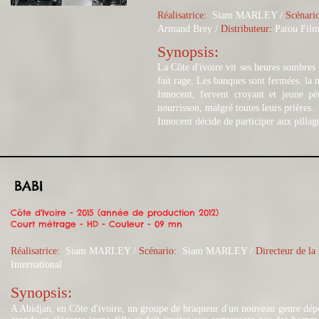
Réalisatrice:
Siam MARLEY /
Scénari
Armand Brey /
Distributeur:
Patou Films
Synopsis:​
La Côte d'ivoire vit ses heures sombres
fait rage. Les banques sont fermées. la n
Innocent, fervent croyant et jeune pè
nourrisson, malgré toutes leurs prières.
Innocent décide de participer aux pillag
BABI
Côte d'Ivoire - 2015 (année de production 2012)
Court métrage - HD - Couleur - 09 mn
Réalisatrice:
Siam MARLEY /
Scénario:
Siam MARLEY
/
Directeur de la
International
Synopsis:​​
A Abidjan, en Côte d'ivoire, un groupe de braqueur d'un nouveau genre dépo