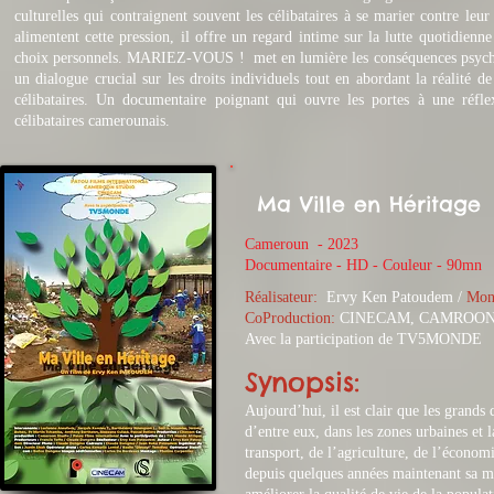
culturelles qui contraignent souvent les célibataires à se marier contre leur 
alimentent cette pression, il offre un regard intime sur la lutte quotidienn
choix personnels. MARIEZ-VOUS ! met en lumière les conséquences psycholo
un dialogue crucial sur les droits individuels tout en abordant la réalité d
célibataires. Un documentaire poignant qui ouvre les portes à une réfle
célibataires camerounais.
Ma Ville en Héritage
Cameroun - 2023
​Documentaire - HD - Couleur - 90mn
Réalisateur:
Ervy Ken Patoudem
/
Mont
CoProduction:
CINECAM, CAMROON 
Avec la participation de TV5MONDE
Synopsis:
Aujourd’hui, il est clair que les grands 
d’entre eux, dans les zones urbaines et 
transport, de l’agriculture, de l’écono
depuis quelques années maintenant sa ma