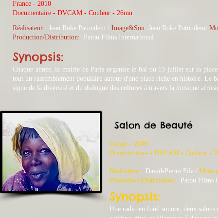
France - 2010
​Documentaire - DVCAM - Couleur - 26mn
Réalisateur:
Jean Roke Patoudem /
Image&Son:
Jean
Roke Patoudem/
Mo
Production/Distribution:
Patou Films International
Synopsis:
Chaque année, la mairie de Paris organise le bal du 13 juillet sur la place 
tout un rassemblement populaire autour d'une place riche en histoire. Le ba
signe de la diversité et du dialogue des cultures à travers la musique africa
Salon de Beauté
Congo - 2009
​Documentaire - DVCAM - Couleur - 
Réalisateur:
David-Pierre Fila /
Monta
Production/Distribution:
Patou Films I
Synopsis:
Une radio en fond sonore, deux salons 