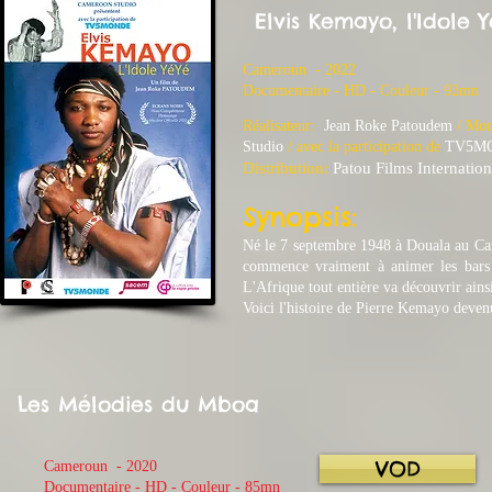
Elvis Kemayo, l'Idole 
Cameroun - 2022
​Documentaire - HD - Couleur - 92mn
Réalisateur:
Jean Roke Patoudem
/ Mo
Studio
/ avec la participation de
TV5MON
Distribution:
Patou Films Internation
Synopsis:
Né le 7 septembre 1948 à Douala au Came
commence vraiment à animer les bars 
L'Afrique tout entière va découvrir ain
Voici l'histoire de Pierre Kemayo deve
Les Mélodies du Mboa
VOD
Cameroun - 2020
​Documentaire - HD - Couleur - 85mn