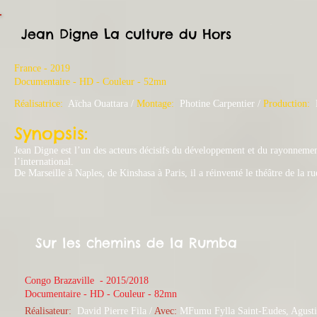
Jean Digne La culture du Hors
France - 2019
​Documentaire - HD - Couleur - 52mn
Réalisatrice:
Aïcha Ouattara /
Montage:
Photine Carpentier
/
Production:
P
Syno
psi
s:
Jean Digne est l’un des acteurs décisifs du développement et du rayonnement 
l’international.
De Marseille à Naples, de Kinshasa à Paris, il a réinventé le théâtre de la rue
Sur les chemins de la Rumba
Congo Brazaville - 2015/2018
​Documentaire - HD - Couleur - 82mn
Réalisateur:
David Pierre Fila
/
Avec:
MFumu Fylla Saint-Eudes, Agusti