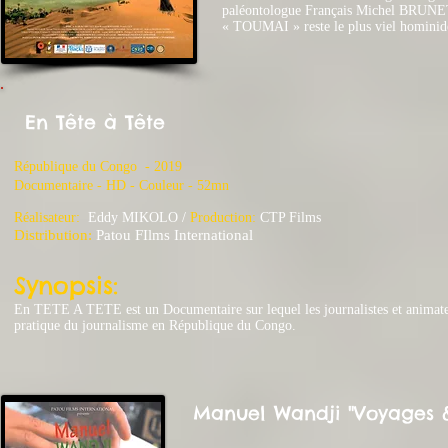
paléontologue Français Michel BRUNE
« TOUMAI » reste le plus viel hominidé
En Tête à Tête
République du Congo - 2019
​Documentaire - HD - Couleur - 52mn
Réalisateur:
Eddy MIKOLO
​/
Production:
CTP Films
Distribution:
Patou FIlms International
Synopsis:
En TETE A TETE est un Documentaire sur lequel les journalistes et animate
pratique du journalisme en République du Congo.
Manuel Wandji "Voyages &