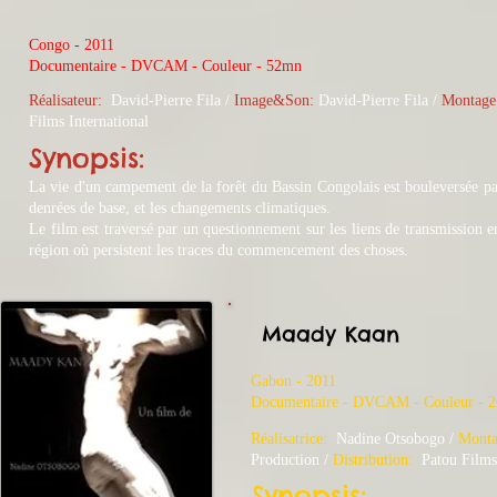
Congo - 2011
​Documentaire - DVCAM - Couleur - 52mn
Réalisateur:
David-Pierre Fila /
Image&Son:
David-Pierre Fila /
Montage
Films International
Synopsis:
La vie d'un campement de la forêt du Bassin Congolais est bouleversée par le
denrées de base, et les changements climatiques.
Le film est traversé par un questionnement sur les liens de transmission ent
région où persistent les traces du commencement des choses.
Maady Kaan
Gabon - 2011
​Documentaire - DVCAM - Couleur - 
Réalisatrice:
Nadine Otsobogo /
Monta
Production /
Distribution:
Patou Films 
Synopsis: