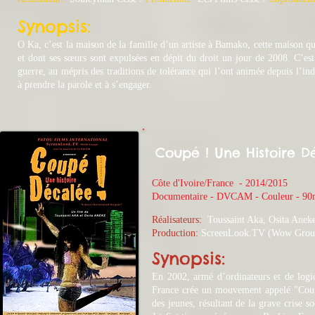
Synopsis:
O Ka, c’est la maison de la famille d’un artiste à Bamako, cette maison qui 
et dont ses sœurs sont expulsées en dépit du droit un jour de 2008. C’est 
guerre, au mépris des traditions de tolérance qui l’ont animée depuis l’in
à prendre la parole et à s’engager.
Coupé ! Une Histoire D
Côte d'Ivoire/France - 2014
/2015
​Documentaire - DVCAM - Couleur - 9
Réalisateurs:
Toussaint Aka, Osita Anek
Production:
ScreenLook.TV (Wow Group)
Synopsis:
En 2002, armé d’ordinateurs et de logi
France crée un mouvement appelé "Coupé
des jeunes, résultant de la grave crise s