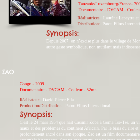
Tanzanie/Luxembourg/France- 20
​Documentaire - DVCAM - Couleu
Réalisatrices:
Laurène Lepeytre et 
Distribution:
Patou Films Internati
Synopsis:
Depuis 2007, on n’excise plus dans le village de Mon
autre geste symbolique, non mutilant mais indispensabl
ZAO
Congo - 2009
​Documentaire - DVCAM - Couleur - 52mn
Réalisateur:
David-Pierre Fila
Production/Distribution:
Patou Films International
Synopsis:
C'est le 24 mars 1954 que naît Casimir Zoba à Goma Tsé-Tsé, un vi
maux et des problèmes du continent Africain. Par le biais du rire et de
profondément ancré dans son époque. Zao est un film documentaire p