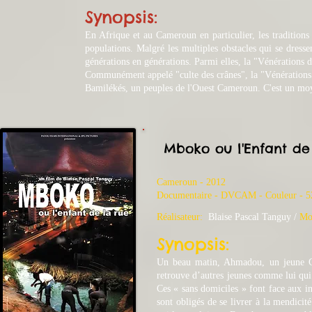
Synopsis:
En Afrique et au Cameroun en particulier, les traditions
populations. Malgré les multiples obstacles qui se dresse
générations en générations. Parmi elles, la "Vénérations d
Communément appelé "culte des crânes", la "Vénérations de
Bamilékés, un peuples de l'Ouest Cameroun. C'est un mo
Mboko ou l'Enfant de
Cameroun - 2012
​Documentaire - DVCAM - Couleur - 
Réalisateur:
Blaise Pascal Tanguy /
Mo
Synopsis:
Un beau matin, Ahmadou, un jeune Cam
retrouve d’autres jeunes comme lui qui 
Ces « sans domiciles » font face aux in
sont obligés de se livrer à la mendicit