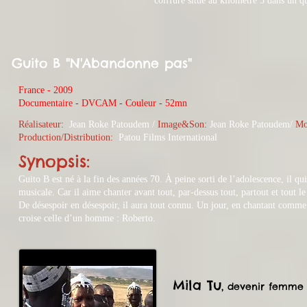
coiffure situé au kilomètre 5 dans un q
Guito B "N'Abandonne pas"
France - 2009
​Documentaire - DVCAM - Couleur - 52mn
Réalisateur:
Jean Roke Patoudem /
Image&Son:
Jean
Roke Patoudem/
Mo
Production/Distribution:
Patou Films International
Synopsis:
Guito B est né à la fin des années 70. À peine sorti de l’adolescence, il qui
musicale. Car il aime chanter avant tout, par-dessus tout, partout et tout l
De désespoir en désespoir, il aura tout connu. Un jour, en chantant comme 
croise celle d’un homme : Roberto.
Mila Tu
, devenir femme 