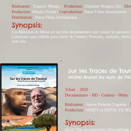
Réalisateur:
Yannick Mindja
/
Producteur:
Christian Nougwa fils /
Dire
Production:
Mbollo Sound /
Coproduction:
Patou Films International
Distribution:
Patou Films International
Synopsis:
Les Mélodies du Mboa est un film documentaire qui retrace le parcours d
Cameroun sans relâche pour sortir de l'ombre. Portraits, analyses, témo
tout cela.
Sur les Traces de Tou
Michel Brunet Au nom de l'H
Tchad - 2020
​Documentaire - HD - Couleur - 90mn
Réalisateur:
Aaron Padacke Zegoube
/
Production:
ONRTV et PATOU FILM
Synopsis:
est un film documentaire long métrage 