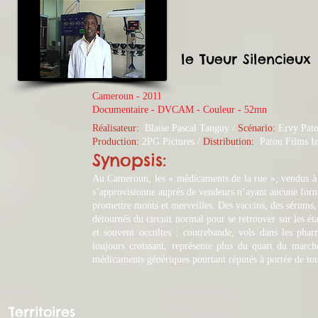
le Tueur Silencieux
Cameroun - 2011
​Documentaire - DVCAM - Couleur - 52mn
Réalisateur:
Blaise Pascal Tanguy /
Scénario:
Ervy Pato
Production:
2PG Pictures
/
Distribution:
Patou Films In
Synopsis:
Au Cameroun, les « médicaments de la rue », vendus à l
s’approvisionne auprès de vendeurs n’ayant aucune format
promettre monts et merveilles. Des vaccins, des sérums, d
détournés du circuit normal pour se retrouver sur les ét
et souvent occultes : contrebande, vols dans les phar
toujours croissant, représente plus du quart du march
médicaments génériques pourtant réputés à portée de tou
Territoires