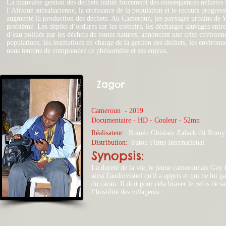
La mauvaise gestion des déchets induit forcement des conséquences néfastes 
l’Afrique subsaharienne, la croissance de la population et le recours progre
augmenté la production des déchets. Au Cameroun, les paysages urbains de 
problème. Les dépôts d’ordures sur les trottoirs, les décharges sauvages entre 
d’eau pollués par les déchets de toutes natures, annoncent une crise environn
populations, les institutions en charge de la gestion des déchets, les environne
nous tentons de comprendre ce phénomène et ses enjeux.
Zagor
Cameroun - 2019
​Documentaire - HD - Couleur - 52mn
Réalisateur:
Roméo Ghislain Zafack dit Romy
Distribution:
Patou Films International
Synopsis:
La dureté de la vie, le jeune camerounais Guy 
ainsi l'audiovisuel qu'il a appris et qui ne lui 
du cacao. Il doit pour cela braver le refus de s
l’hostilité des villageois.