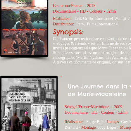
Cameroun/France - 2015
​Documentaire - HD - Couleur - 52mn
Réalisateur:
Erik Grillo, Emmanuel Wandji
/
Distribution:
Patou Films International
Synopsis:
Ce chanteur-percussionniste est avant tout un c
« Voyages & friends » est un film né de ses v
invités prestigieux tels que Manu Dibango ou
Son univers musical est un mix original de son
chorégraphes (Merlin Nyakam, Cie Accrorap,
A travers ce documentaire original, on suit cet
Une Journée dans la 
de Marie-Madeleine
Sénégal/France/Martinique - 2009
​Documentaire - HD - Couleur - 52mn
Réalisateur:
Serge Bilé /
Images:
Guy Ka
Bernard /
Montage:
Joby Léger /
Musiq