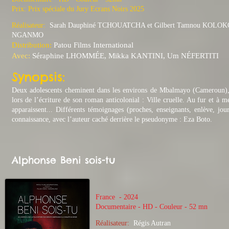
Prix: Prix spéciale du Jury Ecrans Noirs 2025
Réalisateur:
Sarah Dauphiné TCHOUATCHA et Gilbert Tamnou KOLOK
NGANMO
Distribution:
Patou Films International
Avec:
Séraphine LHOMMÉE, Mikka KANTINI, Um NÉFERTITI
Synopsis:
Deux adolescents cheminent dans les environs de Mbalmayo (Cameroun), 
lors de l’écriture de son roman anticolonial : Ville cruelle. Au fur et à m
apparaissent... Différents témoignages (proches, enseignants, enlève, jou
connaissance, avec l’auteur caché derrière le pseudonyme : Eza Boto.
Alphonse Beni sois-tu
France - 2024
​Documentaire - HD - Couleur - 52 mn
Réalisateur:
Régis Autran