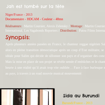
Jah est tombé sur la tête
Niger/France - 2013
​Documentaire - HDCAM - Couleur - 48mn
Réalisateurs:
Martin Coursier, Alexis Zelensky /
​Montage:
Martin Coursier
International
, Les Vagabonds Reporters
/
Distribution:
Patou Films Interna
Synopsis:
Après plusieurs années passées en France, le chanteur reggae nigérien Sa
alors en pleine transition démocratique après un coup d’Etat militaire, s
idéale pour Salim qui décide de sillonner son pays et d’organiser des conc
Mais la mise en place de son projet se révèle semée d’embûches et le chan
heurte à une réalité qu’il avait trop vite oubliée… Face à face burlesque 
au pays, à travers à un road moovie musical mouvementé.
Sida au Burundi
Burundi/France - 2013