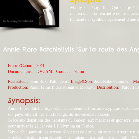
Maady kan ? signifie : Qui suis-je ? da
met en scène la rencontre de trois pers
humanité et symbole également d'une o
Annie Flore Batchiellylis "Sur la route des An
France/Gabon - 2011
​Documentaire - DVCAM - Couleur - 78mn
Réalisateur:
Jean Roke Patoudem /
Image&Son:
Jean
Roke Patoudem/
Mo
Production:
Patou Films International et Mboatv
/
Distribution:
Patou Film
Synopsis:
Annie-Flore Batchiellilys est une chanteuse à l’histoire atypique. Gabonais
son pays, elle est née à Tchibanga, au sud-ouest du Gabon.
Grâce aux donations des habitants du Gabon, aux mécènes et sponsors, elle 
pour arriver le 21 Janvier à l’Olympia en France.
Venue d’un pays où les artistes n’ont pas de droits, où aucune structure 
carrière, elle doit à son énergie, à son talent et à sa volonté sans faille d’ê