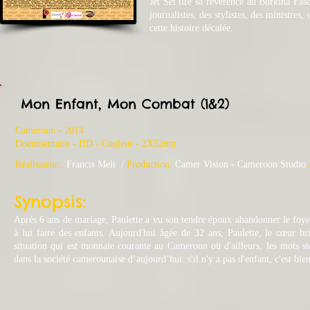
Jet Set tire sa révérence au Burkina Faso
journalistes, des stylistes, des ministres
cette histoire décalée.
Mon Enfant, Mon Combat
(1&2)
Cameroun - 2014
​Documentaire - HD - Couleur - 2X52mn
Réalisateur:
Francis Meli
/
Production:
Camer Vision
-
Cameroon Studio
Synopsis:
Après 6 ans de mariage, Paulette a vu son tendre époux abandonner le foyer
à lui faire des enfants. Aujourd'hui âgée de 32 ans, Paulette, le cœur bri
situation qui est monnaie courante au Cameroun où d'ailleurs, les mots stér
dans la société camerounaise d’aujourd’hui: s'il n'y a pas d'enfant, c'est bie