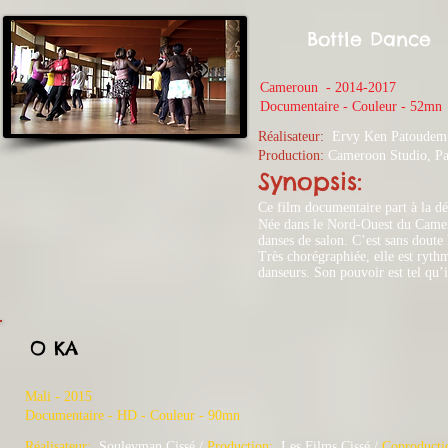
Bottle Dance
Cameroun - 2014-2017
​Documentaire - Couleur - 52mn
Réalisateur:
Ervy Ken Patoudem
Production:
Cameroon Studio, Pat
Synopsis:
Ce film documentaire part à la d
Née dans le Nord-Ouest du Camerou
danses de salon. C’est sans doute
Très chorégraphiée, elle est ryth
danseurs. Son pouvoir est tel qu’i
O KA
Mali - 2015
​Documentaire - HD - Couleur - 90mn
Réalisateur:
Souleyman Cissé /
Production:
Les Films Cissé
/
Coproducti