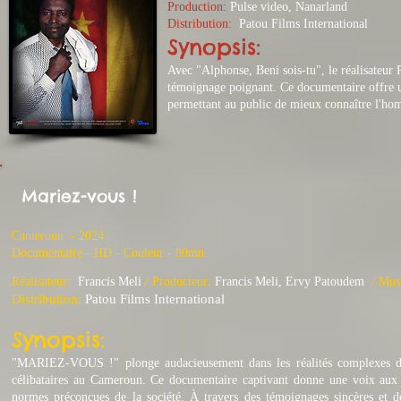
Production:
Pulse video, Nanarland
Distribution:
Patou Films International
Synopsis:
Avec "Alphonse, Beni sois-tu", le réalisateur 
témoignage poignant. Ce documentaire offre un
permettant au public de mieux connaître l'ho
Mariez-vous !
Cameroun - 2024
​Documentaire - HD - Couleur - 80mn
Réalisateur:
Francis Meli
​/
Producteur:
Francis Meli, Ervy Patoudem
/ Mus
Distribution:
Patou Films International
Synopsis:
"MARIEZ-VOUS !" plonge audacieusement dans les réalités complexes des p
célibataires au Cameroun. Ce documentaire captivant donne une voix au
normes préconçues de la société. À travers des témoignages sincères et des