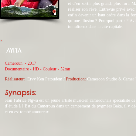
et d’en sortir plus grand, plus fort. 
réaliser son rêve. Entrevue privé avec
enfin devenir un haut cadre dans la fon
qu’une illusion ? Pourquoi partir ? Avi
tumultueux dans la cité capitale.
AYITA
Cameroun - 2017
​Documentaire - HD - Couleur - 52mn
Réalisateur:
Ervy Ken Patoudem
/
Production:
Cameroon Studio & Camer 
Synopsis:
Jean Fabrice Ngwa est un jeune artiste musicien camerounais spécialiste de
d’étude à l’Est du Cameroun dans un campement de pygmées Baka, il y déco
et en est tombé amoureux.