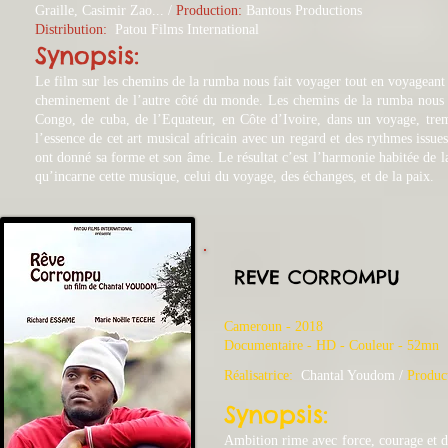
Graille, Casimir Zao... /
Production:
Bantous Productions
Distribution:
Patou Films International
Synopsis:
Le film sur les chemins de la rumba nous fait voyager tout en voyageant
cheminement de l’autre côté du monde. Les chemins de la rumba nous ent
Congo, de cuba, de l’Equateur, en Côte d’Ivoire, dans un voyage, tremp
l’essence de cet art musical africain avec un regard et des rythmes iss
ont donné sa forme et son âme. Le résultat c’est l’harmonie habitée de 
qu’incarne cette musique, celui du voyage, des échanges, et de la paix.
REVE CORROMPU
Cameroun - 2018
​Documentaire - HD - Couleur - 52mn
Réalisatrice:
Chantal Youdom /
Produc
Synopsis:
Ambition rime avec force, courage et dé