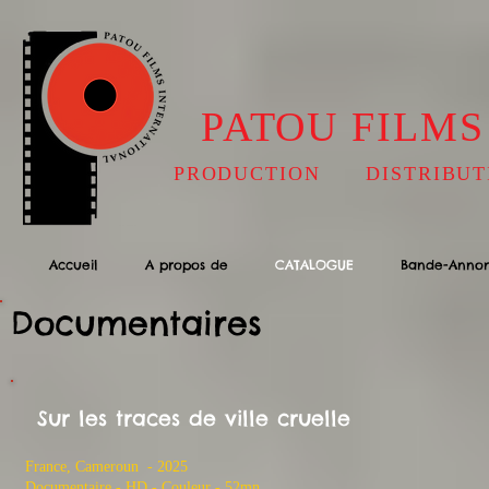
PATOU FILMS
PRODUCTION DISTRIBUT
Accueil
A propos de
CATALOGUE
Bande-Anno
Documentaires
Sur les traces de ville cruelle
France, Cameroun - 2025
​Documentaire - HD - Couleur - 52mn