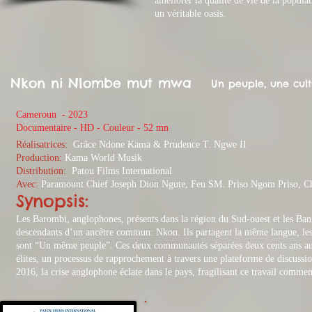
améliorer la qualité de vie de la populat
un véritable oasis.
Nkon ni Nlombe mut mwa
Un peuple, une cult
Cameroun - 2023
​Documentaire - HD - Couleur - 52 mn
Réalisatrices:
Grâce Ndone Kama & Prudence T. Ngwe II
Production:
Kama World Musik
Distribution:
Patou Films International
Avec:
Paramount Chief Joseph Dion Ngute, Feu SM. Priso Ngom Priso, Ch
Synopsis:
Les Barombi, anglophones, présents dans la région du Sud-ouest et les Bank
descendants d’un ancêtre commun
: Nkon. Ils partagent la même langue, les
sont “Un même peuple”. Ces deux communautés séparées deux cents ans aupar
élites, un processus de rapprochement à travers une plateforme de discussi
2016, la crise anglophone éclate dans le pays, fragilisant ce travail commen