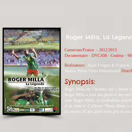
Roger Milla, La Légen
Cameroun/France - 2012
/2013
​Documentaire - DVCAM - Couleur - 9
Réalisateurs:
Alain Fongue
& François 
Studio, Patou Films International
Distri
Synopsis:
​Roger Milla est l’homme qui a donné un
Roger Milla a joué des pieds et des rein
donc Roger Milla, ce footballeur statufié
d’où vient-il d’ailleurs ?Nous allons a
les esprits 16 ans après avoir pris sa ret