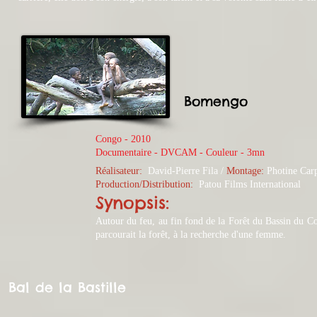
Bomengo
Congo - 2010
​Documentaire - DVCAM - Couleur - 3mn
Réalisateur:
David-Pierre Fila /
Montage:
Photine Carp
Production/Distribution:
Patou Films International
Synopsis:
Autour du feu, au fin fond de la Forêt du Bassin du C
parcourait la forêt, à la recherche d'une femme.
Bal de la Bastille