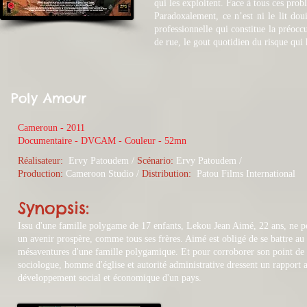
qui les exploitent. Face à tous ces prob
Paradoxalement, ce n’est ni le lit doui
professionnelle qui constitue la préocc
de rue, le gout quotidien du risque qui
Poly Amour
Cameroun - 2011
​Documentaire - DVCAM - Couleur - 52mn
Réalisateur:
Ervy Patoudem /
Scénario:
Ervy Patoudem / ​
Production:
Cameroon Studio
/
Distribution:
Patou Films International
Synopsis:
​Issu d'une famille polygame de 17 enfants, Lekou Jean Aimé, 22 ans, ne pe
un avenir prospère, comme tous ses frères. Aimé est obligé de se battre
au 
mésaventures d'une famille polygamique. Et pour corroborer son point de 
sociologue, homme d'église et autorité administrative dressent un rapport as
développement social et économique d'un pays.