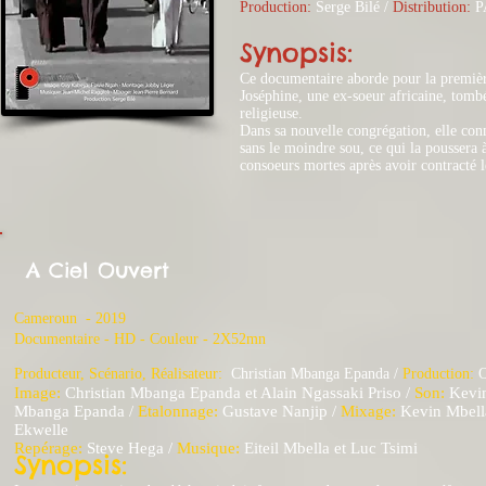
Production:
Serge Bilé /
Distribution:
P
Synopsis:
Ce documentaire aborde pour la première 
Joséphine, une ex-soeur africaine, tomb
religieuse.
Dans sa nouvelle congrégation, elle conna
sans le moindre sou, ce qui la poussera 
consoeurs mortes après avoir contracté l
A Ciel Ouvert
Cameroun - 2019
​Documentaire - HD - Couleur - 2X52mn
Producteur, Scénario, Réali
sateur:
Christian Mbanga Epanda
/
Production:
O
Image:
Christian Mbanga Epanda et Alain Ngassaki Priso /
Son:
Kevin
Mbanga Epanda /
Etalonnage:
Gustave Nanjip /
Mixage:
Kevin Mbell
Ekwelle
Repérage:
Steve Hega /
Musique:
Eiteil Mbella et Luc Tsimi
Synopsis: