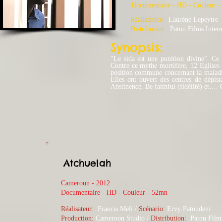
​Documentaire - HD - Couleur 
Réalisatrice:
Laurène Lepeytre
Distribution:
Patou Films Intern
Synopsis:
"Le sida est une punition divine". Ce
Contre ce mythe mortifère, 12 Eglises p
position commune concernant la maladie :
Elles ont ouvert des centres de dépis
Abstinence, Be faithful (fidélité) et….
Atchuelah
Cameroun - 2012
​Documentaire - HD - Couleur - 52mn
Réalisateur:
Francis Meli /
Scénario:
Ervy Patoudem​
Production:
Cameroon Studio
/
Distribution:
Patou Films